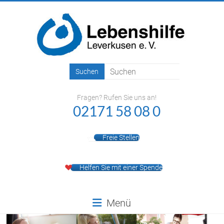
Zum
Inhalt
springen
Lebenshilfe
Leverkusen
Fragen? Rufen Sie uns an!
e.V.
02171 58 08 0
Freie Stellen
Helfen Sie mit einer Spende
Menü