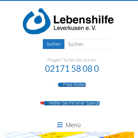
Zum
Inhalt
springen
Lebenshilfe
Leverkusen
Fragen? Rufen Sie uns an!
e.V.
02171 58 08 0
Freie Stellen
Helfen Sie mit einer Spende
Menü