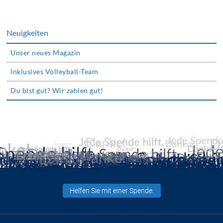
Neuigkeiten
Unser neues Magazin
Inklusives Volleyball-Team
Du bist gut? Wir zahlen gut!
Helfen Sie mit einer Spende.