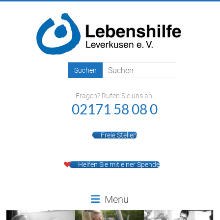
Zum
Inhalt
springen
Lebenshilfe
Leverkusen
Fragen? Rufen Sie uns an!
e.V.
02171 58 08 0
Freie Stellen
Helfen Sie mit einer Spende
Menü