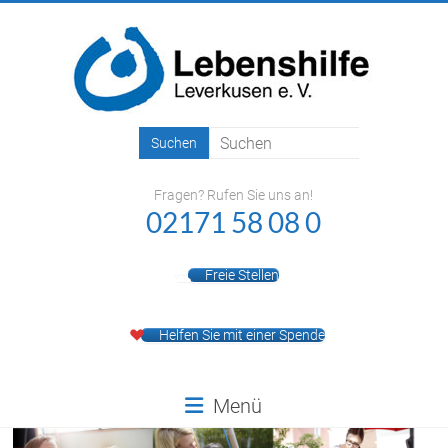
Zum
Inhalt
springen
Lebenshilfe
Leverkusen
Fragen? Rufen Sie uns an!
e.V.
02171 58 08 0
Freie Stellen
Helfen Sie mit einer Spende
Menü