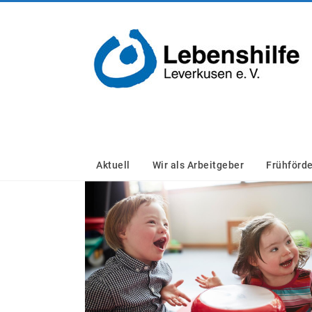
Zum
Inhalt
Lebenshilfe
springen
Leverkusen
e.V.
Aktuell
Wir als Arbeitgeber
Frühförd