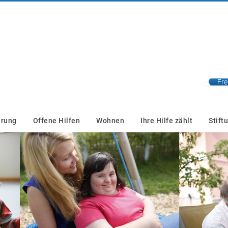
Fre
erung
Offene Hilfen
Wohnen
Ihre Hilfe zählt
Stift