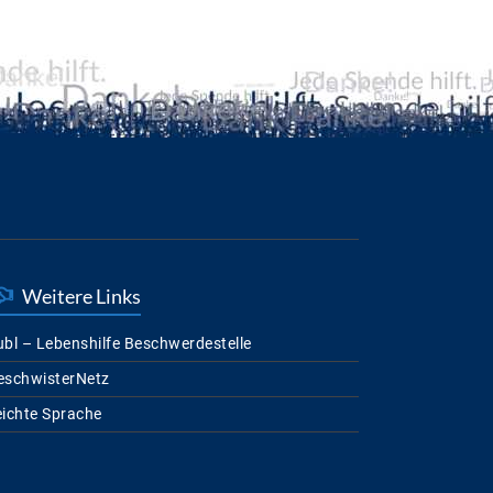
Weitere Links
bl – Lebenshilfe Beschwerdestelle
eschwisterNetz
eichte Sprache