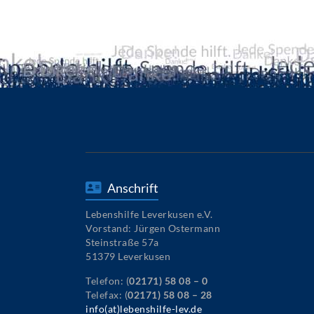
Anschrift
Lebenshilfe Leverkusen e.V.
Vorstand: Jürgen Ostermann
Steinstraße 57a
51379 Leverkusen
Telefon: (
02171) 58 08 – 0
Telefax: (
02171) 58 08 – 28
info(at)lebenshilfe-lev.de