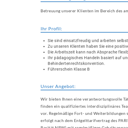
Betreuung unserer Klienten im Bereich des 
Ihr Profil:
Sie sind einsatzfreudig und arbeiten selb
Zu unseren Klienten haben Sie eine positiv
Die Arbeitszeit kann nach Absprache flexib
Ihr pädagogisches Handeln basiert auf uns
Behindertenrechtskonvention.
Führerschein Klasse B
Unser Angebot:
Wir bieten Ihnen eine verantwortungsvolle Tät
finden ein qualifiziertes interdisziplinäres 
vor. Regelmäßige Fort- und Weiterbildungen s
erfolgt nach dem Entgelttarifvertrag des PA
Parität NRW) mit regelmäßigen Gehaltsanpas