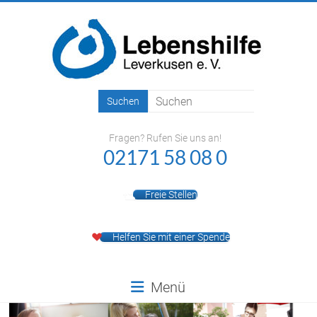
Zum
Inhalt
springen
Lebenshilfe
Leverkusen
Fragen? Rufen Sie uns an!
e.V.
02171 58 08 0
Freie Stellen
Helfen Sie mit einer Spende
Menü