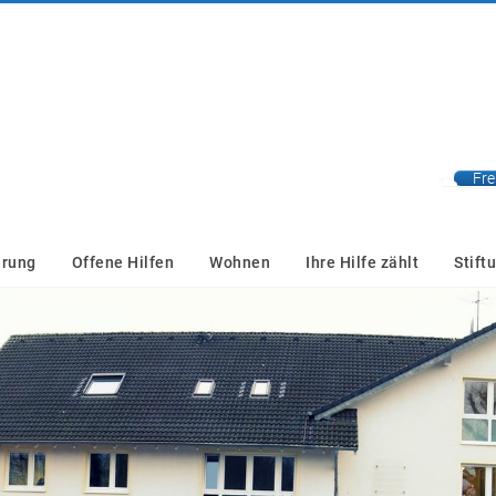
Fre
erung
Offene Hilfen
Wohnen
Ihre Hilfe zählt
Stift