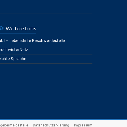
Weitere Links
bl – Lebenshilfe Beschwerdestelle
eschwisterNetz
eichte Sprache
gebermeldestelle
Datenschutzerklärung
Impressum