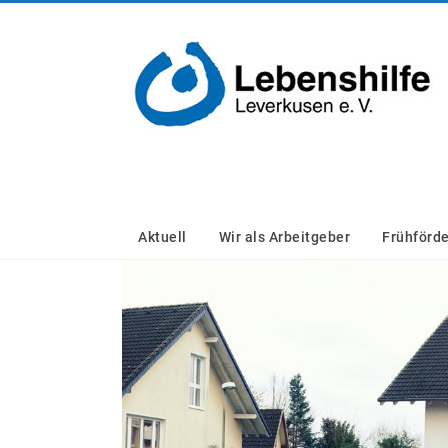
Zum
Inhalt
Lebenshilfe
springen
Leverkusen
e.V.
Aktuell
Wir als Arbeitgeber
Frühförd