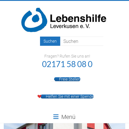
Zum
Inhalt
springen
Lebenshilfe
Leverkusen
Fragen? Rufen Sie uns an!
e.V.
02171 58 08 0
Freie Stellen
Helfen Sie mit einer Spende
Menü